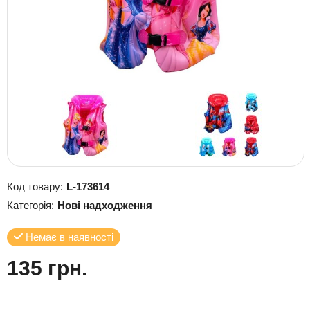
Код товару:
L-173614
Категорія:
Нові надходження
Немає в наявності
135 грн.