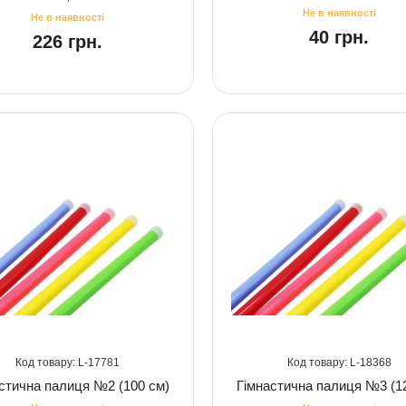
40 грн.
226 грн.
17781
18368
стична палиця №2 (100 см)
Гімнастична палиця №3 (1