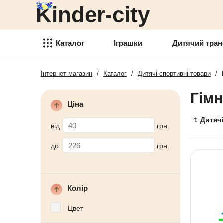
Kinder-city
Детский транспорт
Товары для детского
творчества
Каталог
Іграшки
Дитячий тран
Детские спортивные товары
Інтернет-магазин
/
Каталог
/
Дитячі спортивні товари
/
Іграшки
Товари для активного отдыха
Гімн
Детский транспорт
Аксессуары для детей
Ціна
Товары для детского
Дитячі
Детские украшения
творчества
від
грн.
Детская косметика
Детские спортивные товары
до
грн.
Товары для праздника
Товари для активного отдыха
Новогодние украшения
Аксессуары для детей
Колір
Детская мебель
Детские украшения
Цвет