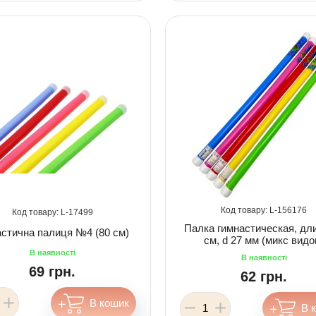
156176
17499
Палка гимнастическая, дл
астична палиця №4 (80 см)
см, d 27 мм (микс видо
69 грн.
62 грн.