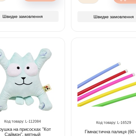
Швидке замовлення
Швидке замовлення
112084
16529
рушка на присосках "Кот
Гімнастична палиця (60 
Саймон", мятный