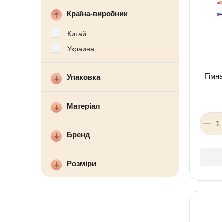
Детская посуда
Детская косметика
Країна-виробник
Детская книга
Товары для праздника
Китай
Товары для маленьких детей
Новогодние украшения
Украина
Уход и гигиена ребенка
Детская мебель
Гімн
Упаковка
Канцелярские товары
Детская посуда
Матеріал
Детская книга
Товары для маленьких детей
Бренд
Уход и гигиена ребенка
Розміри
Канцелярские товары