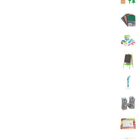
KEHONGSHENG
Украинский
Genio kids
Страна-производитель товара
YaLong
ЕС
Максимус
NiQu Toys
Play-Toy
Окто
Colour Dough
Keylucker
LeiMengToys
Tilly
Fun Game
KAI MING
El' Bord
Play-Toys