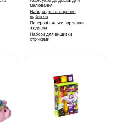
сто
Аксесуари до дошок для
малювання
Набори для створення
відбитків
Паперові ляльки вирізалки
з одягом
Набори для вишивки
стрічками