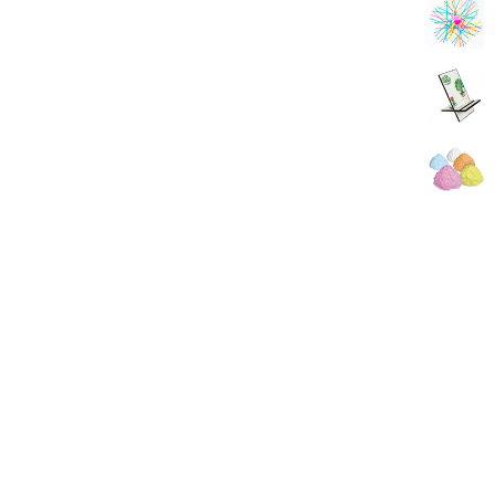
Додо
Play Toys
Умняшка
DONKEY TOYS
First Classroom
Marioinex
Данкотойз
Starteg
LeFunny
Bowa
Смайл
Бумагія
Аплі Краплі
Jumbi
SUDOR