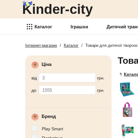
Kinder-city
Детский транспорт
Товары для детского
творчества
Каталог
Іграшки
Дитячий тран
Детские спортивные товары
Інтернет-магазин
/
Каталог
/
Товари для дитячої творчос
Іграшки
Товари для активного отдыха
Това
Детский транспорт
Аксессуары для детей
Ціна
Товары для детского
Катал
Детские украшения
творчества
від
грн.
Детская косметика
Детские спортивные товары
до
грн.
Товары для праздника
Товари для активного отдыха
Новогодние украшения
Аксессуары для детей
Бренд
Детская мебель
Детские украшения
Play Smart