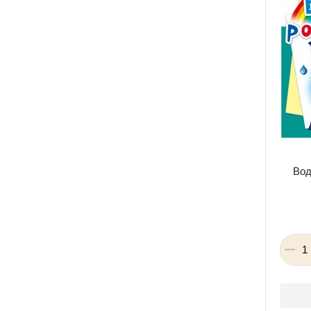
JIALI
OBY TOYS
Can Fa Toys
HUANGER
Fatih
ЧудиСам
Бубіда
Bao Ku
Вод
Geneo kids
Zirka
Mango Cosmetics
Талант
Mizar
Гамма
Magdum