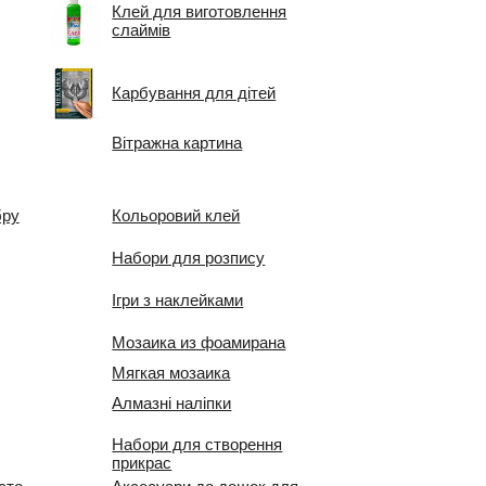
Клей для виготовлення
слаймів
Карбування для дітей
Вітражна картина
бру
Кольоровий клей
Набори для розпису
Ігри з наклейками
Мозаика из фоамирана
Мягкая мозаика
Алмазні наліпки
Набори для створення
прикрас