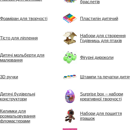
браслетів
Фоаміран для творчості
Пластилін дитячий
Набори для створення
Тісто для ліплення
Годівниць для птахів
Дитячі мольберти для
Фігурні дироколи
малювання
3D ручки
Штампи та печатки дитяч
Дитячі будівельні
Surprise box – набори
конструктори
креативної творчості
Килимки для
Набори для пошиття
розмальовування
іграшок
фломастерами