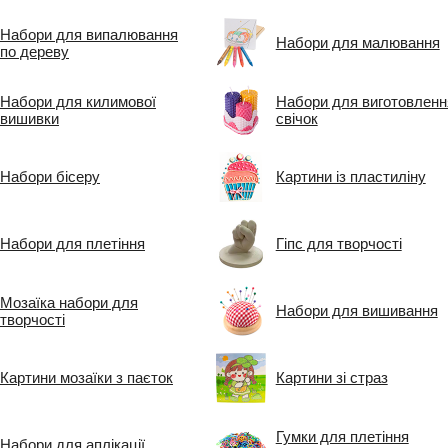
Набори для випалювання
Набори для малювання
по дереву
Набори для килимової
Набори для виготовленн
вишивки
свічок
Набори бісеру
Картини із пластиліну
Набори для плетіння
Гіпс для творчості
Мозаїка набори для
Набори для вишивання
творчості
Картини мозаїки з паєток
Картини зі страз
Гумки для плетіння
Набори для аплікації