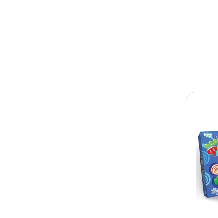
Жорж
ZABAVKA
YT Toys
Комикс
Мир Лео
Softik
DreamMakers
Полесье
Країна іграшок
JIA YU TOY
Глория
Книжковий хмарочос
Ramax
K.S.G
ЛЮКС КОЛОР