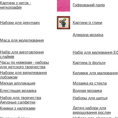
Картини з ниток -
Гофрований папір
ниткографія
Набори для декупажу
Картини із глини
Алмазна мозаїка
Маса для моделювання
Набір для виготовлення
Набір для малювання Е
слаймів
Часы по номерам - наборы
Картина із фольги
для детского творчества
Набори для випилювання
Килимок для малювання
лобзиком
Мягкая аппликация
Мозаика из стекла
Блестящая мозаика
Водная мозаика
Набор для творчества
Наборы для шитья
Ажурные салфетки
Дитячі набори для
Книжки з наліпками
вирощування рослин