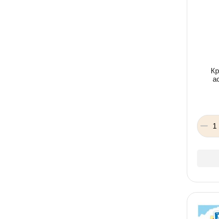
Sedola
Yi Ma Toys
Red Apple
Limo Toys
hua lei
Кр
Art Story
а
Riviera Blanca
Kite
MEI BO KAI
Heroes
iBLOCK
Color Day
BEI DI YUAN TOYS
PAINTED HOUSE
Hong Yul Ong