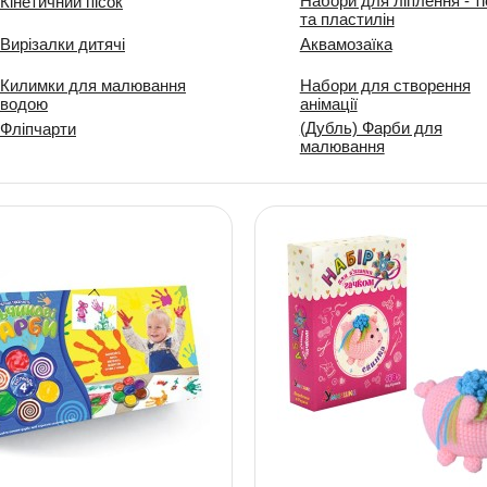
Набори для ліплення - ті
Кінетичний пісок
та пластилін
Вирізалки дитячі
Аквамозаїка
Килимки для малювання
Набори для створення
водою
анімації
(Дубль) Фарби для
Фліпчарти
малювання