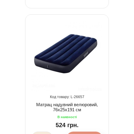
26657
Матрац надувний велюровий,
76х25х191 см
524 грн.