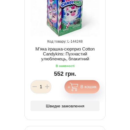
144248
М’яка іграшка-сюрприз Cotton
Candykins: Пухнастий
улюбленець, блакитний
552 грн.
Швидке замовлення