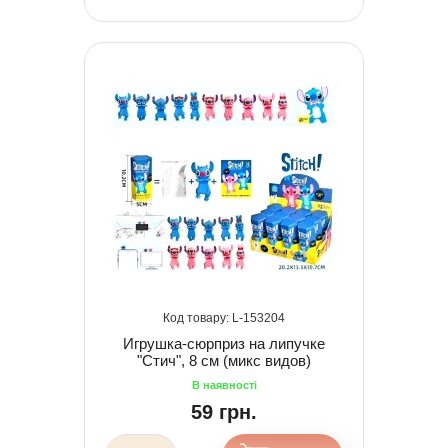
153204
Игрушка-сюрприз на липучке
"Стич", 8 см (микс видов)
59 грн.