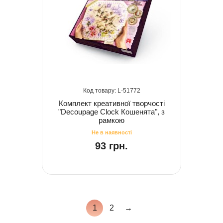
51772
Комплект креативної творчості
"Decoupage Clock Кошенята", з
рамкою
93 грн.
1
2
→