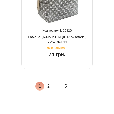
20820
Гаманець-монетниця "Рюкзачок",
сріблястий
74 грн.
1
2
...
5
→