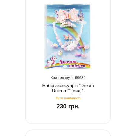
66634
Набір аксесуарів "Dream
Unicorn"", вид 1
230 грн.