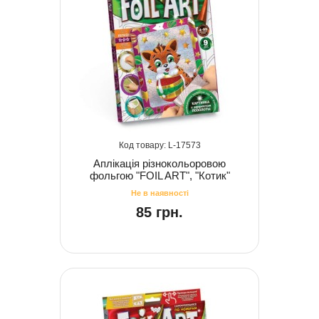
17573
Аплікація різнокольоровою
фольгою "FOIL ART", "Котик"
85 грн.