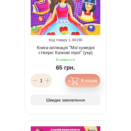
80190
Книга-аплікація "Мої кумедні
стікери: Казкові герої" (укр)
65 грн.
Швидке замовлення