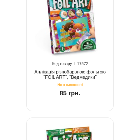
17572
Аплікація різнобарвною фольгою
"FOIL ART", "Ведмедики"
85 грн.