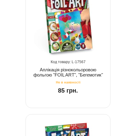
17567
Аплікація різнокольоровою
фольгою "FOIL ART", "Бегемотик"
85 грн.