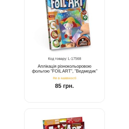
17568
Аплікація різнокольоровою
фольгою "FOIL ART", "Ведмедик"
85 грн.