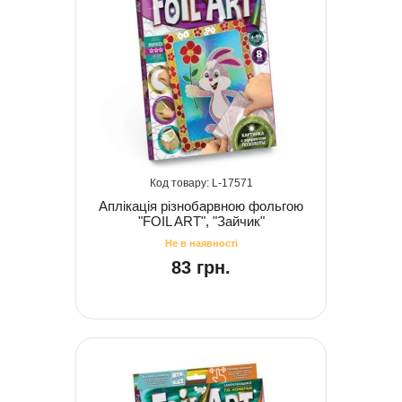
17571
Аплікація різнобарвною фольгою
"FOIL ART", "Зайчик"
83 грн.