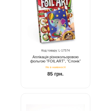
17574
Аплікація різнокольоровою
фольгою "FOIL ART", "Слонік"
85 грн.