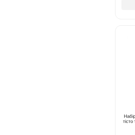
Lovin
Happy
Orion
воша
Селена
MingYiToys
HUALI TOYS
Art Craft
Di Yi Jin
Lipaka
Тетрада
LZ
Qiaoyi
Набір
Igrushka308
тісто
HuanVi