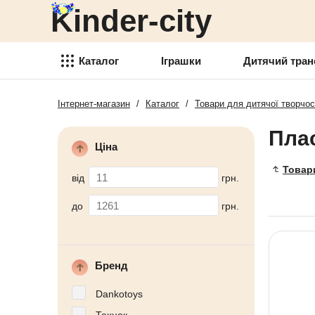
Kinder-city
Детский транспорт
Товары для детского
творчества
Каталог
Іграшки
Дитячий тран
Детские спортивные товары
Інтернет-магазин
/
Каталог
/
Товари для дитячої творчос
Іграшки
Товари для активного отдыха
Пла
Детский транспорт
Аксессуары для детей
Ціна
Товары для детского
Товари
Детские украшения
творчества
від
грн.
Детская косметика
Детские спортивные товары
до
грн.
Товары для праздника
Товари для активного отдыха
Новогодние украшения
Аксессуары для детей
Бренд
Детская мебель
Детские украшения
Dankotoys