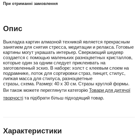
При отриманні замовлення
Опис
Выкладка картин алмазной техникой является прекрасным
занятием для снятия стресса, медитации и релакса. Готовые
картины могут украшать интерьер. Сверкающий шедевр
создается с помощью маленьких разноцветных кристаллов,
которые один за одним следует приклеивать на
заготовленный эскиз. В наборе: холст с клеевым слоем на
подрамнике, лоток для сортировки страз, пинцет, стилус,
липкая масса для стилуса, разноцветные
стразы, схема. Размер: 40 х 30 см. Стразы круглой формы.
Ви також можете переглянути категорію
Товари для дитячої
творчості
та підібрати більш підходящий товар.
Характеристики