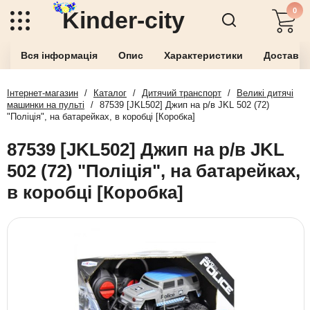
0
Kinder-city
Вся інформація
Опис
Характеристики
Доставка
Інтернет-магазин
/
Каталог
/
Дитячий транспорт
/
Великі дитячі
машинки на пульті
/
87539 [JKL502] Джип на р/в JKL 502 (72)
"Поліція", на батарейках, в коробці [Коробка]
87539 [JKL502] Джип на р/в JKL
502 (72) "Поліція", на батарейках,
в коробці [Коробка]