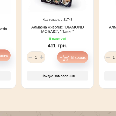
31748
Алмазна живопис "DIAMOND
Алм
азів
MOSAIC", "Павич"
411 грн.
Швидке замовлення