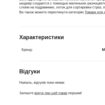
шедевр создается с помощью маленьких разноцветны
слоем на подрамнике, лоток для сортировки страз, 
Ви також можете переглянути категорію
Товари для д
Характеристики
Бренд:
M
Відгуки
Нажаль, відгуків поки немає
Залиште
відгук про цей товар
першим!