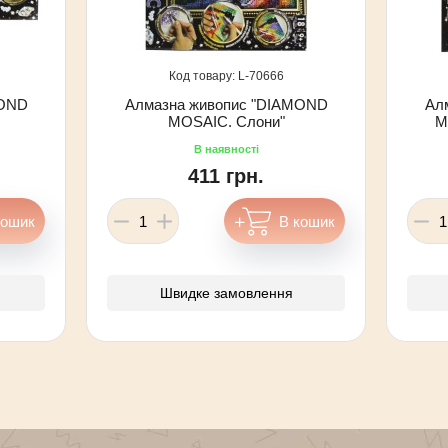
70666
MOND
Алмазна живопис "DIAMOND
Ал
MOSAIC. Слони"
M
411 грн.
Швидке замовлення