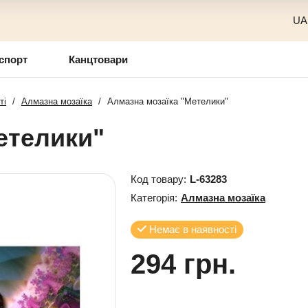
UA
спорт
Канцтовари
ті
/
Алмазна мозаїка
/
Алмазна мозаїка "Метелики"
етелики"
Код товару:
L-63283
Категорія:
Алмазна мозаїка
Немає в наявності
294 грн.