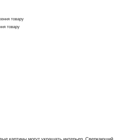
ження товару
ння товару
овые картины могут украшать интерьер. Сверкающий