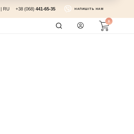
|
RU
+38 (068)
441-65-35
НАПИШІТЬ НАМ
0