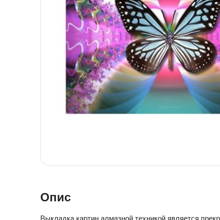
Детская посуда
Детская косметика
Детская книга
Товары для праздника
Товары для маленьких детей
Новогодние украшения
Уход и гигиена ребенка
Детская мебель
Канцелярские товары
Детская посуда
Детская книга
Товары для маленьких детей
Уход и гигиена ребенка
Канцелярские товары
Опис
Выкладка картин алмазной техникой является прекр