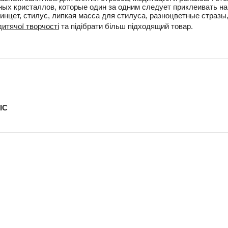
х кристаллов, которые один за одним следует приклеивать на 
пинцет, стилус, липкая масса для стилуса, разноцветные стразы
итячої творчості
та підібрати більш підходящий товар.
IC