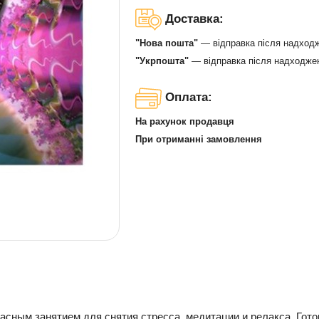
Доставка:
"Нова пошта"
— відправка після надход
"Укрпошта"
— відправка після надходже
Оплата:
На рахунок продавця
При отриманні замовлення
асным занятием для снятия стресса, медитации и релакса. Гот