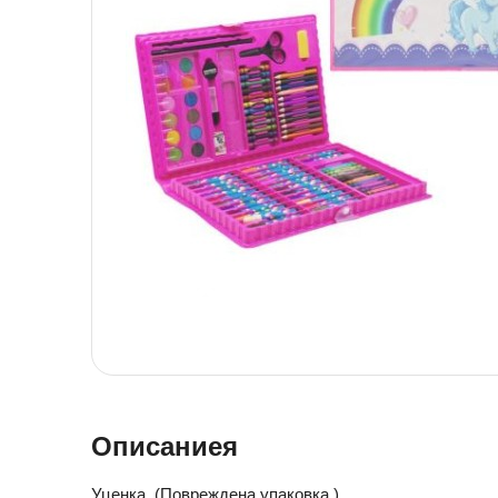
Детская посуда
Детская косметика
Детская книга
Товары для праздника
Товары для маленьких детей
Новогодние украшения
Уход и гигиена ребенка
Детская мебель
Канцелярские товары
Детская посуда
Детская книга
Товары для маленьких детей
Уход и гигиена ребенка
Канцелярские товары
Описаниея
Уценка. (Повреждена упаковка.)