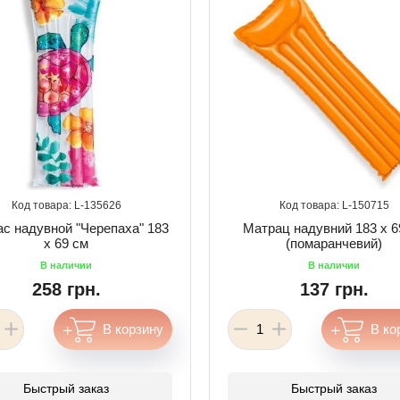
135626
150715
с надувной "Черепаха" 183
Матрац надувний 183 х 6
х 69 см
(помаранчевий)
258 грн.
137 грн.
Быстрый заказ
Быстрый заказ