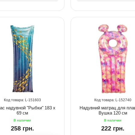
151603
152740
ас надувной "Рыбки" 183 х
Надувний матрац для пла
69 см
Вушка 120 см
258 грн.
222 грн.