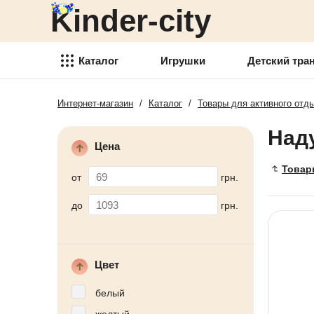
Kinder-city
Детский транспорт
Товары для детского
творчества
Каталог
Игрушки
Детский тра
Детские спортивные товары
Интернет-магазин
/
Каталог
/
Товары для активного отд
Игрушки
Товари для активного отдыха
Над
Детский транспорт
Аксессуары для детей
Цена
Товары для детского
Товар
Детские украшения
творчества
от
грн.
Детская косметика
Детские спортивные товары
до
грн.
Товары для праздника
Товари для активного отдыха
Новогодние украшения
Аксессуары для детей
Цвет
Детская мебель
Детские украшения
белый