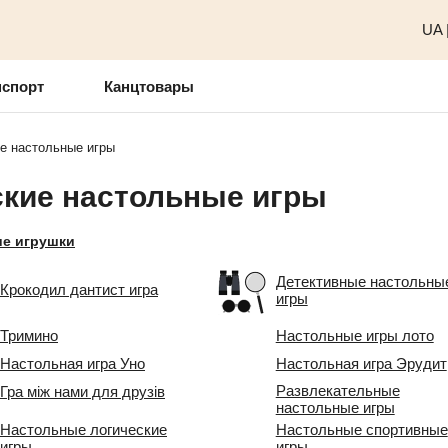
UA
нспорт
Канцтовары
е настольные игры
ские настольные игры
ие игрушки
Детективные настольны
Крокодил дантист игра
игры
Тримино
Настольные игры лото
Настольная игра Уно
Настольная игра Эрудит
Развлекательные
Гра між нами для друзів
настольные игры
Настольные логические
Настольные спортивные
игры
игры