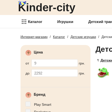
Kinder-city
Детский транспорт
Товары для детского
творчества
Каталог
Игрушки
Детский тра
Детские спортивные товары
Интернет-магазин
/
Каталог
/
Детские игрушки
/
Детски
Игрушки
Товари для активного отдыха
Дет
Детский транспорт
Аксессуары для детей
Цена
Товары для детского
Детск
Детские украшения
творчества
от
грн.
Детская косметика
Детские спортивные товары
до
грн.
Товары для праздника
Товари для активного отдыха
Новогодние украшения
Аксессуары для детей
Бренд
Детская мебель
Детские украшения
Play Smart