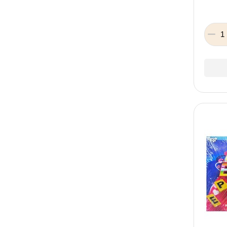
XC Toys
Smart Builders
King me world
Woteng Toys
ZHICHENG
Майстер
Zirka
SunQ toys
Magdum
Ludum
SYNERGY TOYS
King jiale
Ань-Янь
ZHEN DI
Така Мака