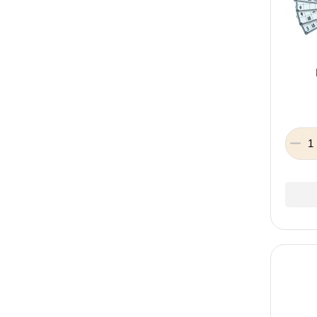
Doloni
Руди
Идейка
Торсинг
KEHONGSHENG
707 Games
Максимус
Окто
Star Toys
Cubika
CHEN LE
Fun Game
KINGSO TOYS
AoXing
Arial