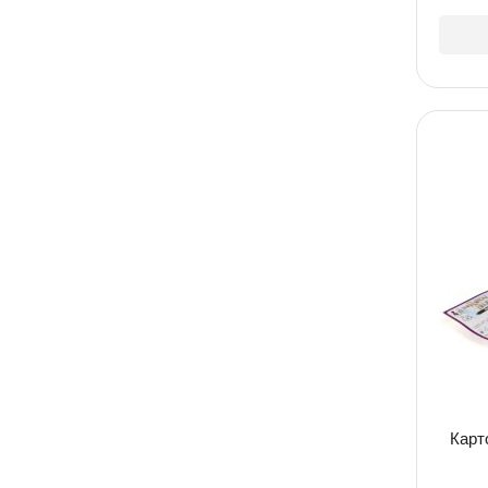
TONG HUI
YA SHUN
jacko toys
Gerbera Toys
Limo Toys
Mr.Playwood
Chimstar
Hong guang toys
ZY
Edu Tree
HAOXIN
Liangda
Tian xin
SHENG BO
Карто
LE XI TOYS