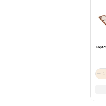
Додо
QML
ROYAL TOY
Умняшка
HUAN XI BEIER
Данкотойз
Starteg
Карточ
Mtoys
Fanxin
Bimbo
Смайл
Jumbi
Lucy&Leo
ZABAVKA
Selfie Media