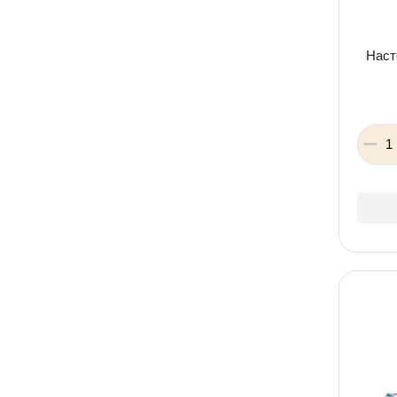
Bei Yu Toys
Treehole
Наст
CHEN LI
Lovin
Dodo
Кенгуру
Xctoys
Ranok Creative
Ідейка
BLD Toys
Maximus
Danko toys
Zebrik
TOT Kids
00-06703_26652