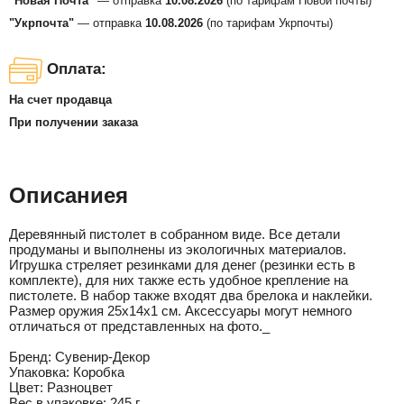
"Новая Почта"
— отправка
10.08.2026
(по тарифам Новой почты)
"Укрпочта"
— отправка
10.08.2026
(по тарифам Укрпочты)
Оплата:
На счет продавца
При получении заказа
Описаниея
Деревянный пистолет в собранном виде. Все детали
продуманы и выполнены из экологичных материалов.
Игрушка стреляет резинками для денег (резинки есть в
комплекте), для них также есть удобное крепление на
пистолете. В набор также входят два брелока и наклейки.
Размер оружия 25х14х1 см. Аксессуары могут немного
отличаться от представленных на фото._
Бренд:
Сувенир-Декор
Упаковка:
Коробка
Цвет:
Разноцвет
Вес в упаковке:
245 г