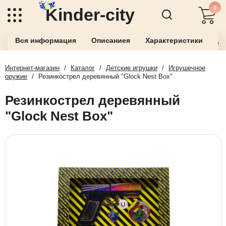
0
Kinder-city
Вся информация
Описаниея
Характеристики
До
Интернет-магазин
/
Каталог
/
Детские игрушки
/
Игрушечное
оружие
/
Резинкострел деревянный "Glock Nest Box"
Резинкострел деревянный
"Glock Nest Box"