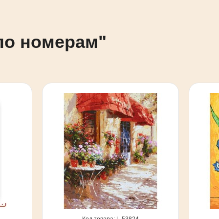
по номерам"
53824