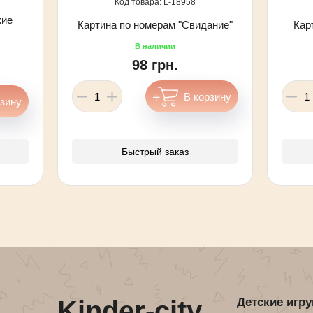
18958
кие
Картина по номерам "Свидание"
Кар
98 грн.
Быстрый заказ
Kinder-city
Детские игр