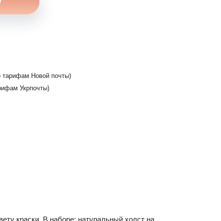
 тарифам Новой почты)
рифам Укрпочты)
ету краски. В наборе: натуральный холст на