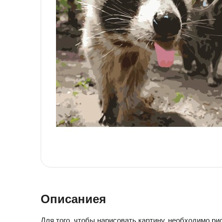
Детская посуда
Детская косметика
Детская книга
Товары для праздника
Товары для маленьких детей
Новогодние украшения
Уход и гигиена ребенка
Детская мебель
Канцелярские товары
Детская посуда
Детская книга
Товары для маленьких детей
Уход и гигиена ребенка
Канцелярские товары
Описаниея
Для того, чтобы нарисовать картину, необходимо ри