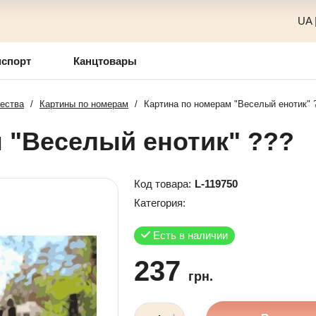
UA
нспорт
Канцтовары
чества
/
Картины по номерам
/
Картина по номерам "Веселый енотик" 
 "Веселый енотик" ???
Код товара:
L-119750
Категория:
Есть в наличии
237
грн.