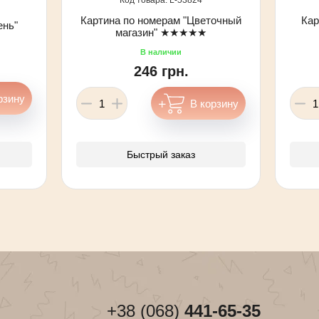
Картина по номерам "Цветочный
Кар
ень"
магазин" ★★★★★
246 грн.
Быстрый заказ
+38 (068)
441-65-35