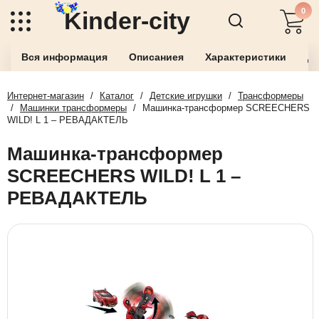
0
Kinder-city
Вся информация
Описаниея
Характеристики
До
Интернет-магазин
/
Каталог
/
Детские игрушки
/
Трансформеры
/
Машинки трансформеры
/
Машинка-трансформер SCREECHERS
WILD! L 1 – РЕВАДАКТЕЛЬ
Машинка-трансформер
SCREECHERS WILD! L 1 –
РЕВАДАКТЕЛЬ