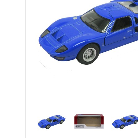
Детская посуда
Детская косметика
Детская книга
Товары для праздника
Товары для маленьких детей
Новогодние украшения
Уход и гигиена ребенка
Детская мебель
Канцелярские товары
Детская посуда
Детская книга
Товары для маленьких детей
Уход и гигиена ребенка
Канцелярские товары