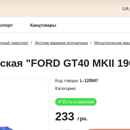
UA
нспорт
Канцтовары
чный транспорт
/
Детские машинки игрушечные
/
Металлические ма
кая "FORD GT40 MKII 19
Код товара:
L-120947
Категория:
Есть в наличии
233
грн.