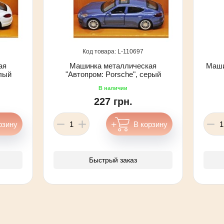
110697
ая
Машинка металлическая
Маши
елый
"Автопром: Porsche", серый
227 грн.
Быстрый заказ