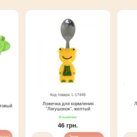
17449
Ложечка для кормления
Л
атовый
"Лягушонок", желтый
46 грн.