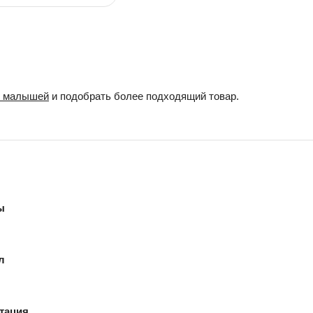
я малышей
и подобрать более подходящий товар.
ы
л
тация