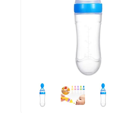
Детская посуда
Детская косметика
Детская книга
Товары для праздника
Товары для маленьких детей
Новогодние украшения
Уход и гигиена ребенка
Детская мебель
Канцелярские товары
Детская посуда
Детская книга
Товары для маленьких детей
Уход и гигиена ребенка
Канцелярские товары