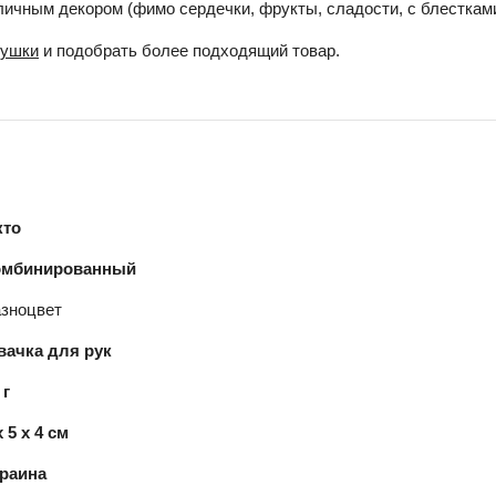
ичным декором (фимо сердечки, фрукты, сладости, с блестками,
рушки
и подобрать более подходящий товар.
кто
омбинированный
зноцвет
ачка для рук
 г
x 5 x 4 см
раина