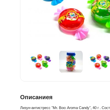
Детская посуда
Детская косметика
Детская книга
Товары для праздника
Товары для маленьких детей
Новогодние украшения
Уход и гигиена ребенка
Детская мебель
Канцелярские товары
Детская посуда
Детская книга
Товары для маленьких детей
Уход и гигиена ребенка
Канцелярские товары
Описаниея
Лизун-антистресс "Mr. Boo: Aroma Candy", 40 г . Со