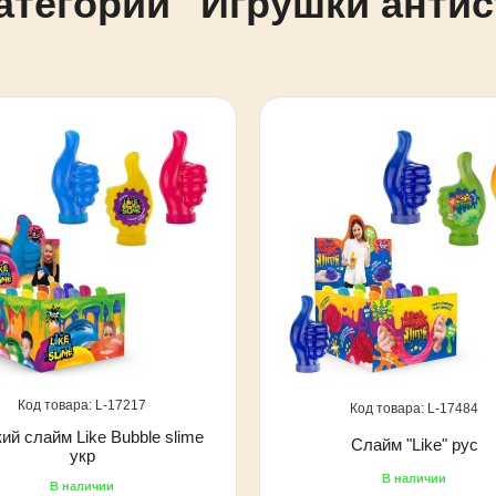
атегории "Игрушки антис
17217
17484
ий слайм Like Bubble slime
Слайм "Like" рус
укр