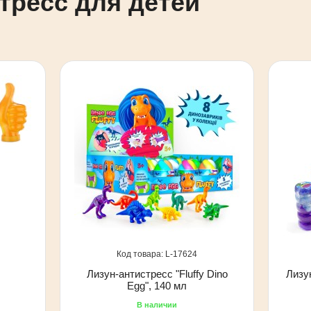
тресс для детей"
17624
Лизун-антистресс "Fluffy Dino
Лизун
Egg", 140 мл