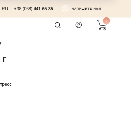
|
RU
+38 (068)
441-65-35
НАПИШИТЕ НАМ
0
г
 г
тресс