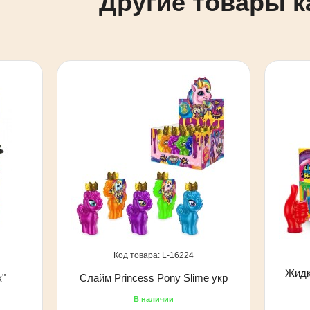
Другие товары к
16224
Жидк
к"
Слайм Princess Pony Slime укр