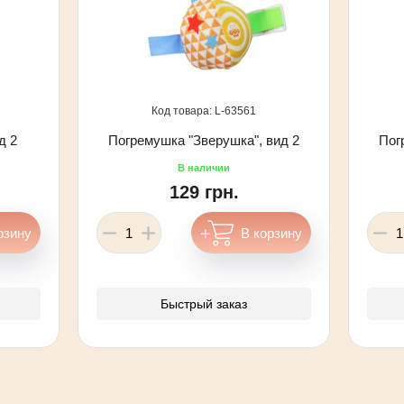
63561
д 2
Погремушка "Зверушка", вид 2
Пог
129 грн.
Быстрый заказ