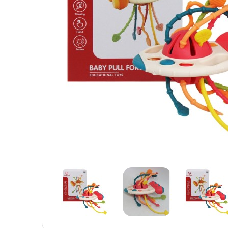
Детская посуда
Детская косметика
Детская книга
Товары для праздника
Товары для маленьких детей
Новогодние украшения
Уход и гигиена ребенка
Детская мебель
Канцелярские товары
Детская посуда
Детская книга
Товары для маленьких детей
Уход и гигиена ребенка
Канцелярские товары