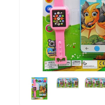
Детская посуда
Детская косметика
Детская книга
Товары для праздника
Товары для маленьких детей
Новогодние украшения
Уход и гигиена ребенка
Детская мебель
Канцелярские товары
Детская посуда
Детская книга
Товары для маленьких детей
Уход и гигиена ребенка
Канцелярские товары