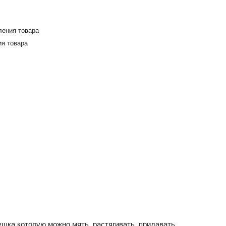
ления товара
я товара
ушка которую можно мять, растягивать, придавать