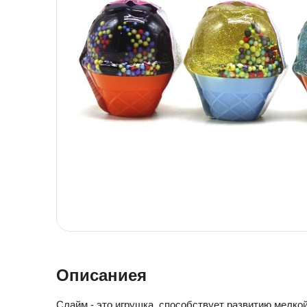
Детская посуда
Детская косметика
Детская книга
Товары для праздника
Товары для маленьких детей
Новогодние украшения
Уход и гигиена ребенка
Детская мебель
Канцелярские товары
Детская посуда
Детская книга
Товары для маленьких детей
Уход и гигиена ребенка
Канцелярские товары
Описаниея
Слайм - это игрушка, способствует развитию мелко