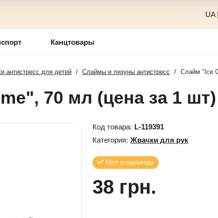
UA
нспорт
Канцтовары
и антистресс для детей
/
Слаймы и лизуны антистресс
/
Слайм "Ice C
me", 70 мл (цена за 1 шт)
Код товара:
L-119391
Категория:
Жвачки для рук
Нет в наличии
38 грн.