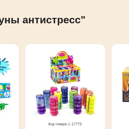
уны антистресс"
17775