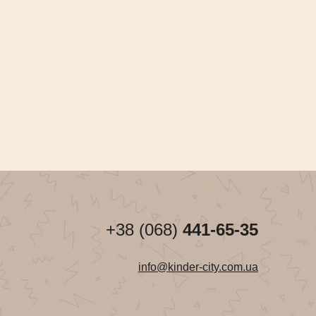
+38 (068)
441-65-35
info@kinder-city.com.ua