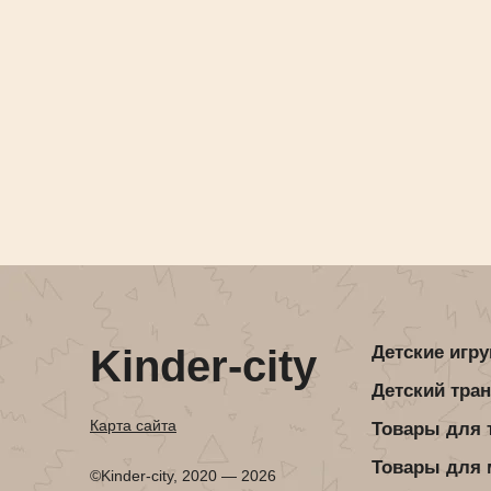
Kinder-city
Детские игр
Детский тра
Карта сайта
Товары для 
Товары для
©Kinder-city, 2020 — 2026