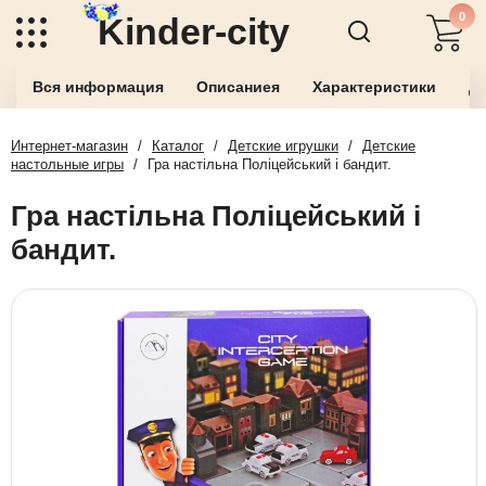
0
Kinder-city
Вся информация
Описаниея
Характеристики
До
Интернет-магазин
/
Каталог
/
Детские игрушки
/
Детские
настольные игры
/
Гра настільна Поліцейський і бандит.
Гра настільна Поліцейський і
бандит.