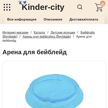
0
Kinder-city
Вся информация
Описаниея
Доставка/оплата
О
Интернет-магазин
/
Каталог
/
Детские игрушки
/
Бейблэйд
(Beyblade)
/
Арены для бейблэйда (Beyblade)
/
Арена для
бейблейд
Арена для бейблейд