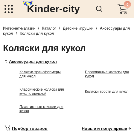
0
Kinder-city
Интернет-магазин
/
Каталог
/
Детские игрушки
/
Аксессуары для
кукол
/
Коляски для кукол
Коляски для кукол
Аксессуары для кукол
Коляски-трансформеры
Прогулочные коляски для
для кукол
кукол
Классические коляски для
Коляски трости для кукол
кукол с люлькой
Пластиковые коляски для
куаол
Подбор товаров