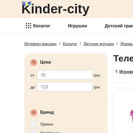
Kinder-city
Детский транспорт
Товары для детского
творчества
Каталог
Игрушки
Детский тра
Детские спортивные товары
Интернет-магазин
/
Каталог
/
Детские игрушки
/
Игровы
Игрушки
Товари для активного отдыха
Тел
Детский транспорт
Аксессуары для детей
Цена
Товары для детского
Игров
Детские украшения
творчества
от
грн.
Детская косметика
Детские спортивные товары
до
грн.
Товары для праздника
Товари для активного отдыха
Новогодние украшения
Аксессуары для детей
Бренд
Детская мебель
Детские украшения
Орион