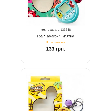
133548
Гра “Тамагочі”, м*ятна
133 грн.