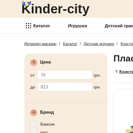
Kinder-city
Детский транспорт
Товары для детского
творчества
Каталог
Игрушки
Детский тра
Детские спортивные товары
Интернет-магазин
/
Каталог
/
Детские игрушки
/
Констр
Игрушки
Товари для активного отдыха
Пла
Детский транспорт
Аксессуары для детей
Цена
Товары для детского
Конст
Детские украшения
творчества
от
грн.
Детская косметика
Детские спортивные товары
до
грн.
Товары для праздника
Товари для активного отдыха
Новогодние украшения
Аксессуары для детей
Бренд
Детская мебель
Детские украшения
Бамсик