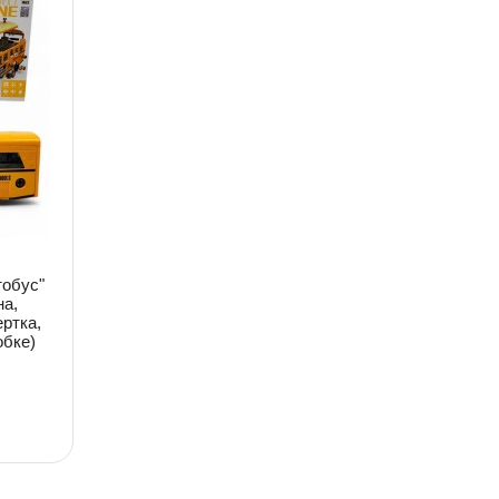
тобус"
на,
ертка,
обке)