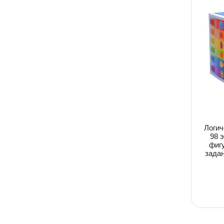
Логич
98 
фигу
зада