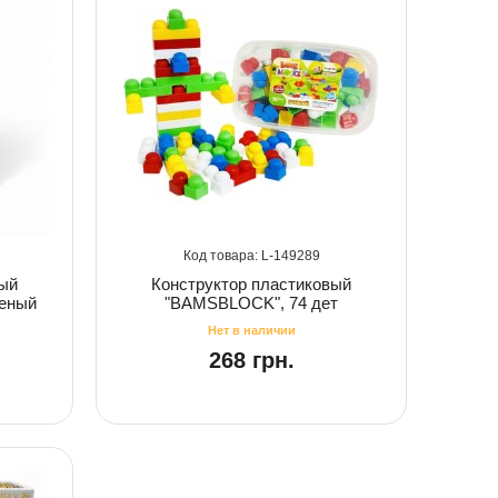
149289
вый
Конструктор пластиковый
леный
"BAMSBLOCK", 74 дет
268 грн.