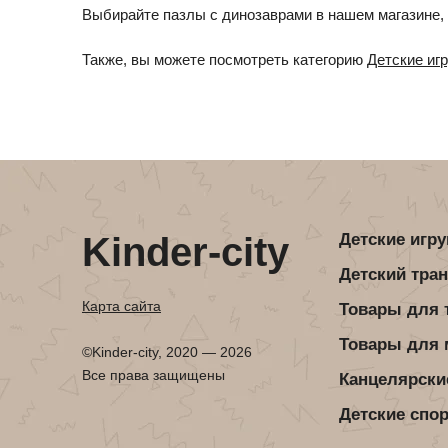
Детская посуда
Детская косметика
Выбирайте пазлы с динозаврами в нашем магазине,
Детская книга
Товары для праздника
Также, вы можете посмотреть категорию
Детские иг
Товары для маленьких детей
Новогодние украшения
Уход и гигиена ребенка
Детская мебель
Канцелярские товары
Детская посуда
Детская книга
Kinder-city
Детские игр
Товары для маленьких детей
Детский тра
Уход и гигиена ребенка
Карта сайта
Товары для 
Товары для
Канцелярские товары
©Kinder-city, 2020 — 2026
Все права защищены
Канцелярски
Детские спо