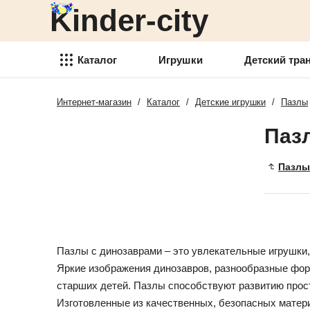
Kinder-city
Детский транспорт
Товары для детского
творчества
Каталог
Игрушки
Детский тра
Детские спортивные товары
Интернет-магазин
/
Каталог
/
Детские игрушки
/
Пазлы
Игрушки
Товари для активного отдыха
Паз
Детский транспорт
Аксессуары для детей
Товары для детского
Пазлы
Детские украшения
творчества
Детская косметика
Детские спортивные товары
Товары для праздника
Товари для активного отдыха
Пазлы с динозаврами – это увлекательные игрушки,
Новогодние украшения
Аксессуары для детей
Яркие изображения динозавров, разнообразные фо
Детская мебель
старших детей. Пазлы способствуют развитию прост
Детские украшения
Изготовленные из качественных, безопасных матери