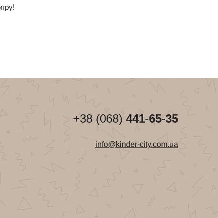
гру!
+38 (068)
441-65-35
info@kinder-city.com.ua