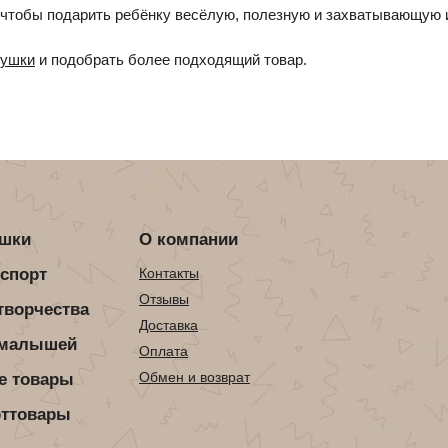
 чтобы подарить ребёнку весёлую, полезную и захватывающую и
рушки
и подобрать более подходящий товар.
ушки
О компании
нспорт
Контакты
Отзывы
творчества
Доставка
 малышей
Оплата
Обмен и возврат
е товары
рттовары