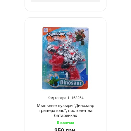
153254
Мыльные пузыри "Динозавр
трицератопс", пистолет на
батарейках
350 грн.