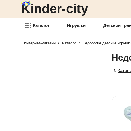
Kinder-city
Детский транспорт
Товары для детского
творчества
Каталог
Игрушки
Детский тра
Детские спортивные товары
Интернет-магазин
/
Каталог
/
Недорогие детские игрушк
Игрушки
Товари для активного отдыха
Недо
Детский транспорт
Аксессуары для детей
Товары для детского
Катал
Детские украшения
творчества
Детская косметика
Детские спортивные товары
Товары для праздника
Товари для активного отдыха
Новогодние украшения
Аксессуары для детей
Детская мебель
Детские украшения