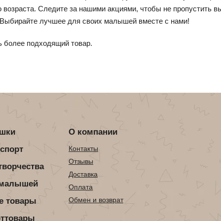
го возраста. Следите за нашими акциями, чтобы не пропустить 
. Выбирайте лучшее для своих малышей вместе с нами!
ь более подходящий товар.
ушки
О компании
нспорт
Контакты
Отзывы
творчества
Доставка
 малышей
Оплата
Обмен и возврат
е товары
рттовары