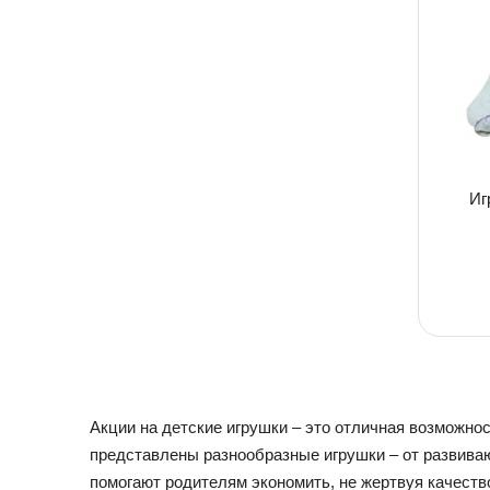
Детская посуда
Детская косметика
Детская книга
Товары для праздника
Товары для маленьких детей
Новогодние украшения
Уход и гигиена ребенка
Детская мебель
Канцелярские товары
Детская посуда
Иг
Детская книга
Товары для маленьких детей
Уход и гигиена ребенка
Канцелярские товары
Акции на детские игрушки – это отличная возможно
представлены разнообразные игрушки – от развива
помогают родителям экономить, не жертвуя качест