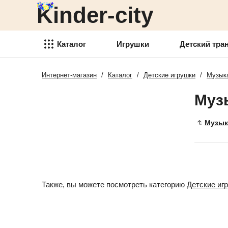
Kinder-city
Детский транспорт
Товары для детского
творчества
Каталог
Игрушки
Детский тра
Детские спортивные товары
Интернет-магазин
/
Каталог
/
Детские игрушки
/
Музыка
Игрушки
Товари для активного отдыха
Муз
Детский транспорт
Аксессуары для детей
Товары для детского
Музык
Детские украшения
творчества
Детская косметика
Детские спортивные товары
Товары для праздника
Товари для активного отдыха
Также, вы можете посмотреть категорию
Детские иг
Новогодние украшения
Аксессуары для детей
Детская мебель
Детские украшения