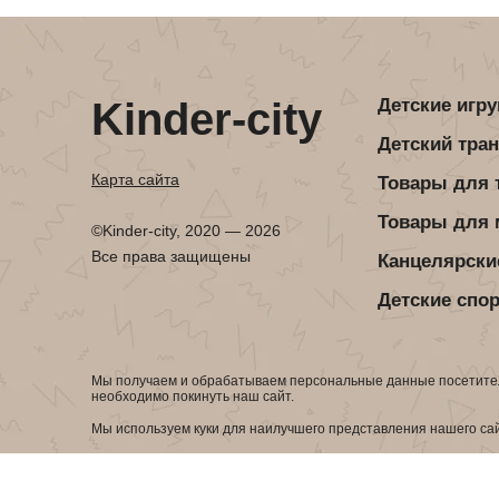
Детская посуда
Детская косметика
Детская книга
Товары для праздника
Товары для маленьких детей
Kinder-city
Детские игр
Новогодние украшения
Детский тра
Уход и гигиена ребенка
Детская мебель
Карта сайта
Товары для 
Канцелярские товары
Детская посуда
Товары для
©Kinder-city, 2020 — 2026
Детская книга
Все права защищены
Канцелярски
Товары для маленьких детей
Детские спо
Уход и гигиена ребенка
Мы получаем и обрабатываем персональные данные посетител
Канцелярские товары
необходимо покинуть наш сайт.
Мы используем куки для наилучшего представления нашего сайт