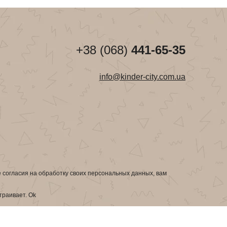
+38 (068)
441-65-35
info@kinder-city.com.ua
е согласия на обработку своих персональных данных, вам
страивает.
Ok