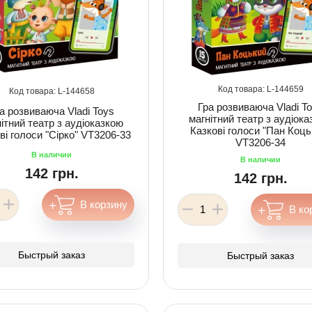
144659
144658
Гра розвиваюча Vladi T
а розвиваюча Vladi Toys
магнітний театр з аудіок
ітний театр з аудіоказкою
Казкові голоси "Пан Коць
ві голоси "Сірко" VT3206-33
VT3206-34
142 грн.
142 грн.
Быстрый заказ
Быстрый заказ