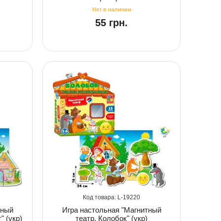
55 грн.
19220
тный
Игра настольная "Магнитный
" (укр)
театр. Колобок" (укр)