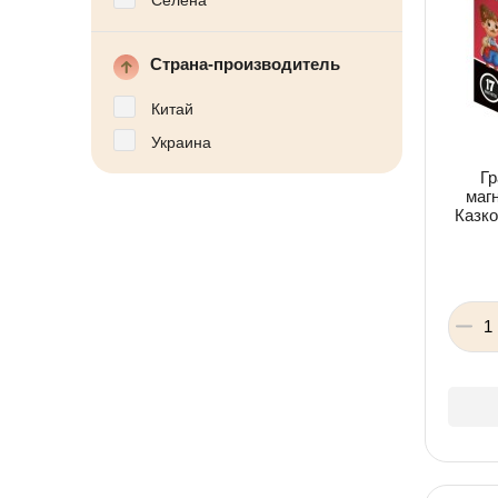
Селена
Детская посуда
Детская косметика
Детская книга
Товары для праздника
Страна-производитель
Товары для маленьких детей
Новогодние украшения
Китай
Украина
Уход и гигиена ребенка
Детская мебель
Гр
Канцелярские товары
магн
Детская посуда
Казко
Детская книга
Товары для маленьких детей
Уход и гигиена ребенка
Канцелярские товары