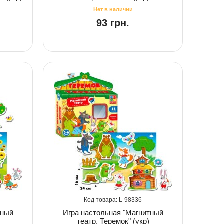
93 грн.
98336
тный
Игра настольная "Магнитный
театр. Теремок" (укр)