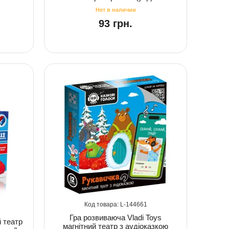
93 грн.
144661
Гра розвиваюча Vladi Toys
 театр
магнітний театр з аудіоказкою