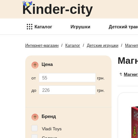
Kinder-city
Детский транспорт
Товары для детского
творчества
Каталог
Игрушки
Детский тра
Детские спортивные товары
Интернет-магазин
/
Каталог
/
Детские игрушки
/
Магнит
Игрушки
Товари для активного отдыха
Маг
Детский транспорт
Аксессуары для детей
Цена
Товары для детского
Магни
Детские украшения
творчества
от
грн.
Детская косметика
Детские спортивные товары
до
грн.
Товары для праздника
Товари для активного отдыха
Новогодние украшения
Аксессуары для детей
Бренд
Детская мебель
Детские украшения
Vladi Toys