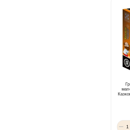
Гр
магн
Казко