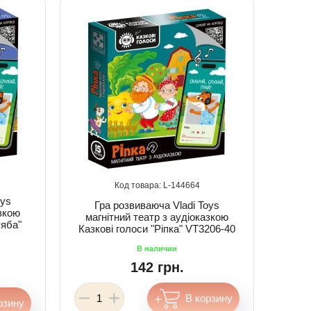
144664
oys
Гра розвиваюча Vladi Toys
азкою
магнітний театр з аудіоказкою
Ряба"
Казкові голоси "Ріпка" VT3206-40
142 грн.