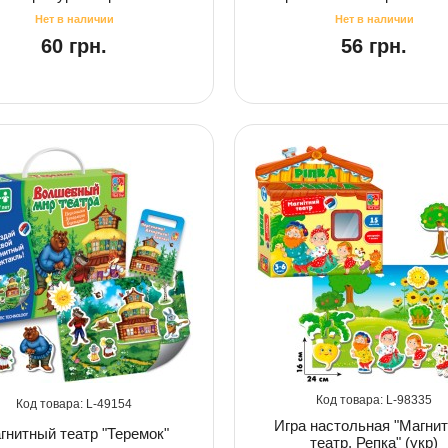
60 грн.
56 грн.
98335
49154
Игра настольная "Магни
гнитный театр "Теремок"
театр. Репка" (укр)