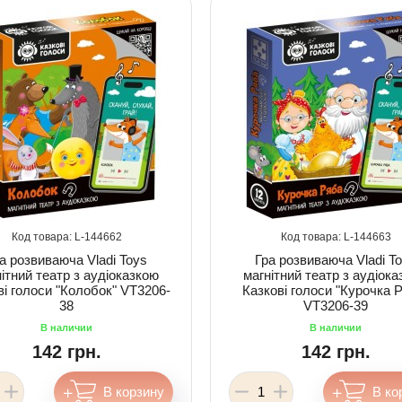
144662
144663
а розвиваюча Vladi Toys
Гра розвиваюча Vladi T
ітний театр з аудіоказкою
магнітний театр з аудіок
ві голоси "Колобок" VT3206-
Казкові голоси "Курочка 
38
VT3206-39
142 грн.
142 грн.