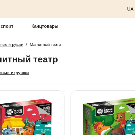
UA
нспорт
Канцтовары
ные игрушки
/
Магнитный театр
нитный театр
тные игрушки