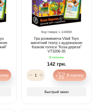
144660
oys
Гра розвиваюча Vladi Toys
азкою
магнітний театр з аудіоказкою
кий"
Казкові голоси "Коза-дереза"
VT3206-35
142 грн.
Быстрый заказ