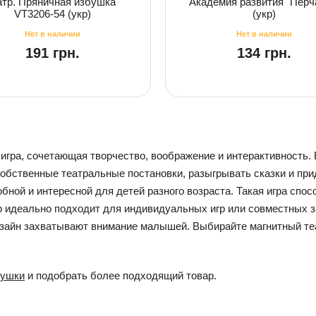
атр. Пряничная избушка"
Академия развития "Перч
VT3206-54 (укр)
(укр)
191 грн.
134 грн.
игра, сочетающая творчество, воображение и интерактивность. 
собственные театральные постановки, разыгрывать сказки и пр
обной и интересной для детей разного возраста. Такая игра спо
р идеально подходит для индивидуальных игр или совместных з
изайн захватывают внимание малышей. Выбирайте магнитный теа
рушки
и подобрать более подходящий товар.