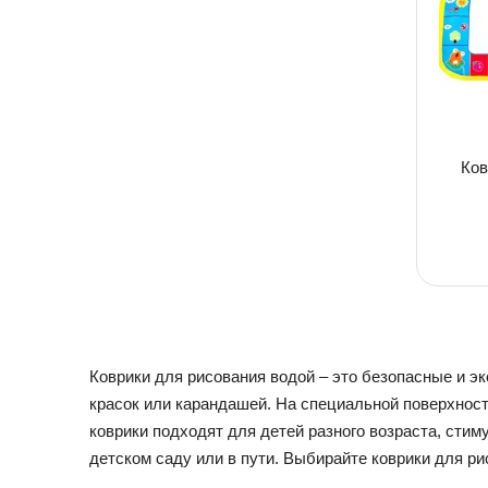
Детская посуда
Детская косметика
Детская книга
Товары для праздника
Товары для маленьких детей
Новогодние украшения
Уход и гигиена ребенка
Детская мебель
Ков
Канцелярские товары
Детская посуда
Детская книга
Товары для маленьких детей
Уход и гигиена ребенка
Коврики для рисования водой – это безопасные и э
Канцелярские товары
красок или карандашей. На специальной поверхност
коврики подходят для детей разного возраста, стим
детском саду или в пути. Выбирайте коврики для р