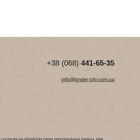
+38 (068)
441-65-35
info@kinder-city.com.ua
е согласия на обработку своих персональных данных, вам