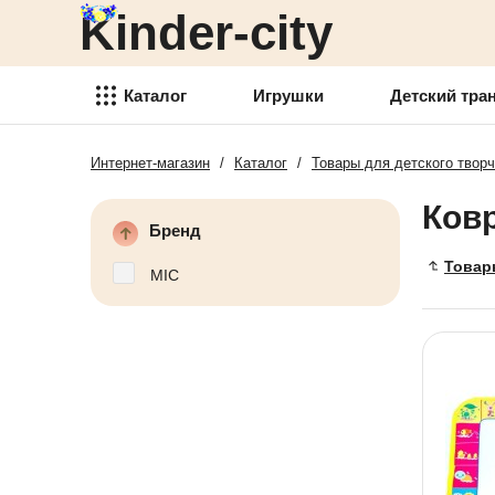
Kinder-city
Детский транспорт
Товары для детского
творчества
Каталог
Игрушки
Детский тра
Детские спортивные товары
Интернет-магазин
/
Каталог
/
Товары для детского твор
Игрушки
Товари для активного отдыха
Ков
Детский транспорт
Аксессуары для детей
Бренд
Товары для детского
Товар
Детские украшения
творчества
MIC
Детская косметика
Детские спортивные товары
Товары для праздника
Товари для активного отдыха
Новогодние украшения
Аксессуары для детей
Детская мебель
Детские украшения