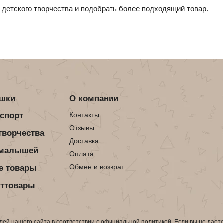
 детского творчества
и подобрать более подходящий товар.
ушки
О компании
нспорт
Контакты
Отзывы
творчества
Доставка
 малышей
Оплата
Обмен и возврат
е товары
рттовары
ей нашего сайта в соответствии с
официальной политикой
. Если вы не дает