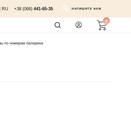
|
RU
+38 (068)
441-65-35
НАПИШИТЕ НАМ
0
ны по номерам балерина