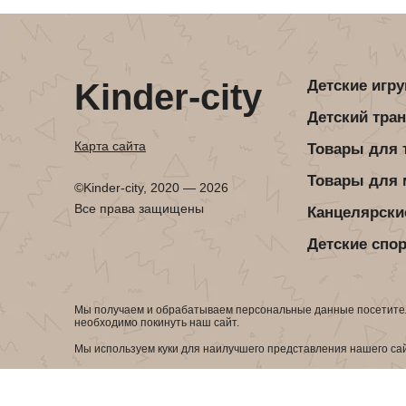
Детская посуда
Детская косметика
Детская книга
Товары для праздника
Товары для маленьких детей
Kinder-city
Детские игр
Новогодние украшения
Детский тра
Уход и гигиена ребенка
Детская мебель
Карта сайта
Товары для 
Канцелярские товары
Детская посуда
Товары для
©Kinder-city, 2020 — 2026
Детская книга
Все права защищены
Канцелярски
Товары для маленьких детей
Детские спо
Уход и гигиена ребенка
Мы получаем и обрабатываем персональные данные посетител
Канцелярские товары
необходимо покинуть наш сайт.
Мы используем куки для наилучшего представления нашего сайт