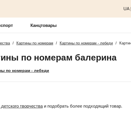
UA
нспорт
Канцтовары
чества
/
Картины по номерам
/
Картины по номерам - лебеди
/
Карти
тины по номерам балерина
ны по номерам - лебеди
 детского творчества
и подобрать более подходящий товар.