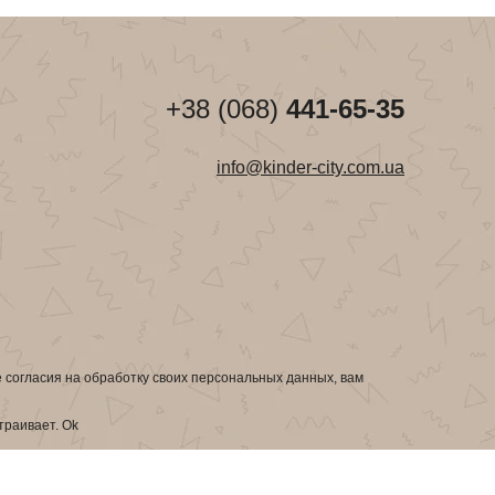
+38 (068)
441-65-35
info@kinder-city.com.ua
е согласия на обработку своих персональных данных, вам
страивает.
Ok