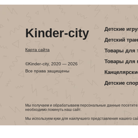
Детская посуда
Детская косметика
Детская книга
Товары для праздника
Товары для маленьких детей
Kinder-city
Детские игр
Новогодние украшения
Детский тра
Уход и гигиена ребенка
Детская мебель
Карта сайта
Товары для 
Канцелярские товары
Детская посуда
Товары для
©Kinder-city, 2020 — 2026
Детская книга
Все права защищены
Канцелярски
Товары для маленьких детей
Детские спо
Уход и гигиена ребенка
Мы получаем и обрабатываем персональные данные посетител
Канцелярские товары
необходимо покинуть наш сайт.
Мы используем куки для наилучшего представления нашего сайт