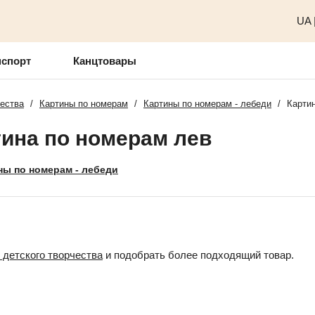
UA
нспорт
Канцтовары
чества
/
Картины по номерам
/
Картины по номерам - лебеди
/
Карти
тина по номерам лев
ны по номерам - лебеди
 детского творчества
и подобрать более подходящий товар.