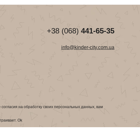
+38 (068)
441-65-35
info@kinder-city.com.ua
е согласия на обработку своих персональных данных, вам
страивает.
Ok