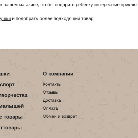
в нашем магазине, чтобы подарить ребенку интересные приключ
рушки
и подобрать более подходящий товар.
ушки
О компании
нспорт
Контакты
Отзывы
творчества
Доставка
 малышей
Оплата
Обмен и возврат
е товары
рттовары