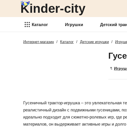
Kinder-city
Детский транспорт
Товары для детского
творчества
Каталог
Игрушки
Детский тра
Детские спортивные товары
Интернет-магазин
/
Каталог
/
Детские игрушки
/
Игруше
Игрушки
Товари для активного отдыха
Гусе
Детский транспорт
Аксессуары для детей
Товары для детского
Игруш
Детские украшения
творчества
Детская косметика
Детские спортивные товары
Товары для праздника
Товари для активного отдыха
Гусеничный трактор-игрушка – это увлекательная т
Новогодние украшения
Аксессуары для детей
реалистичный дизайн с подвижными гусеницами, поз
Детская мебель
идеально подходит для сюжетно-ролевых игр, где 
Детские украшения
материалов, он выдерживает активные игры и долго