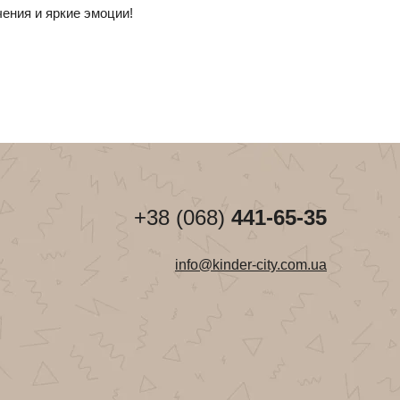
ения и яркие эмоции!
+38 (068)
441-65-35
info@kinder-city.com.ua