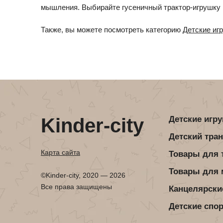
Детская посуда
Детская косметика
мышления. Выбирайте гусеничный трактор-игрушку 
Детская книга
Товары для праздника
Также, вы можете посмотреть категорию
Детские иг
Товары для маленьких детей
Новогодние украшения
Уход и гигиена ребенка
Детская мебель
Канцелярские товары
Детская посуда
Детская книга
Kinder-city
Детские игр
Товары для маленьких детей
Детский тра
Уход и гигиена ребенка
Карта сайта
Товары для 
Товары для
Канцелярские товары
©Kinder-city, 2020 — 2026
Все права защищены
Канцелярски
Детские спо