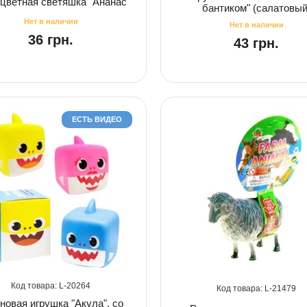
цветная светяшка "Ананас"
бантиком" (салатовый
36 грн.
43 грн.
ЕСТЬ ВИДЕО
20264
21479
новая игрушка "Акула", со