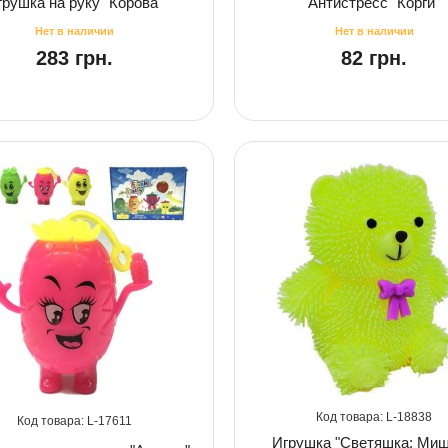
грушка на руку "Корова"
Антистресс "Корги"
283 грн.
82 грн.
18838
17611
Игрушка "Светяшка: Миш