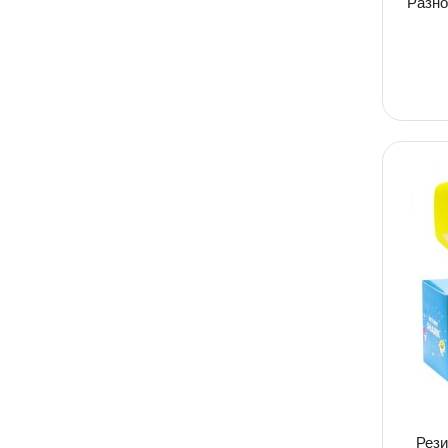
Разно
Рези