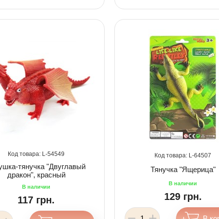
54549
64507
ушка-тянучка "Двуглавый
Тянучка "Ящерица"
дракон", красный
129 грн.
117 грн.