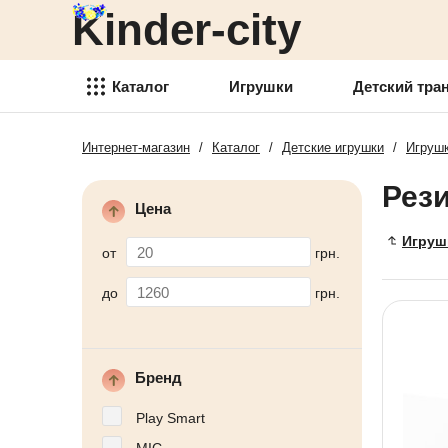
Kinder-city
Детский транспорт
Товары для детского
творчества
Каталог
Игрушки
Детский тра
Детские спортивные товары
Интернет-магазин
/
Каталог
/
Детские игрушки
/
Игрушк
Игрушки
Товари для активного отдыха
Рез
Детский транспорт
Аксессуары для детей
Цена
Товары для детского
Игруш
Детские украшения
творчества
от
грн.
Детская косметика
Детские спортивные товары
до
грн.
Товары для праздника
Товари для активного отдыха
Новогодние украшения
Аксессуары для детей
Бренд
Детская мебель
Детские украшения
Play Smart