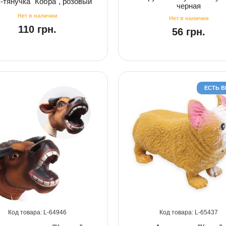
-тянучка "Кобра", розовый
черная
110 грн.
56 грн.
ЕСТЬ 
64946
65437