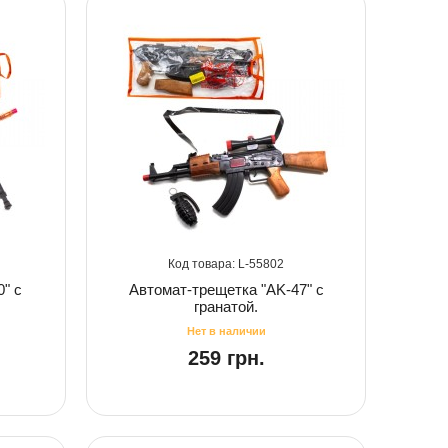
55802
" с
Автомат-трещетка "AK-47" с
гранатой.
259 грн.