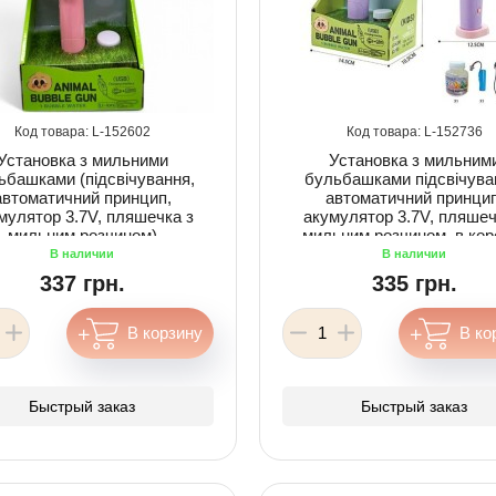
152602
152736
Установка з мильними
Установка з мильним
ьбашками (підсвічування,
бульбашками підсвічува
автоматичний принцип,
автоматичний принцип
мулятор 3.7V, пляшечка з
акумулятор 3.7V, пляшеч
мильним розчином)
мильним розчином, в кор
337 грн.
335 грн.
Быстрый заказ
Быстрый заказ