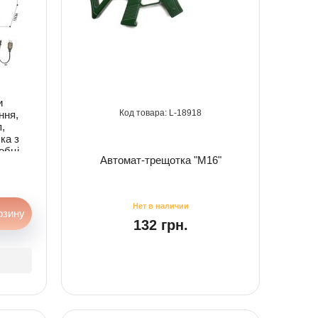
и
18918
ння,
,
ка з
обці
Автомат-трещотка "M16"
132 грн.