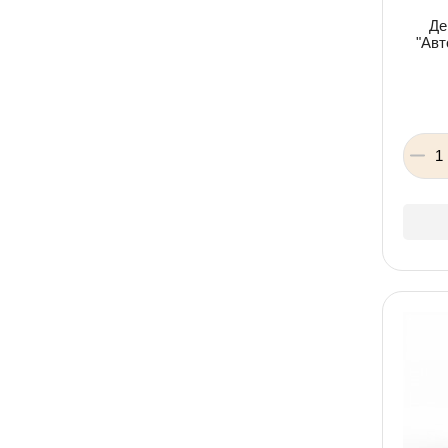
Де
"Авт