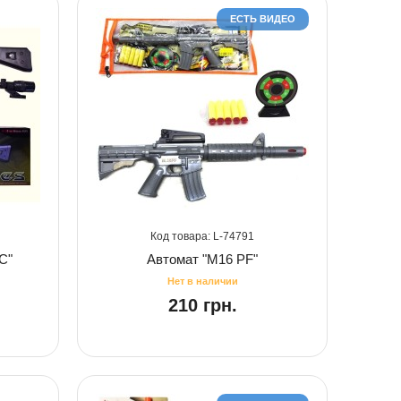
ЕСТЬ ВИДЕО
74791
C"
Автомат "М16 PF"
210 грн.