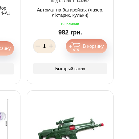
144992
бор
Автомат на батарейках (лазер,
M4-A1
ліхтарик, кульки)
982 грн.
Быстрый заказ