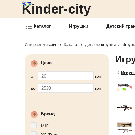
Kinder-city
Детский транспорт
Товары для детского
творчества
Каталог
Игрушки
Детский тра
Детские спортивные товары
Интернет-магазин
/
Каталог
/
Детские игрушки
/
Игруш
Игрушки
Товари для активного отдыха
Игр
Детский транспорт
Аксессуары для детей
Цена
Товары для детского
Игруш
Детские украшения
творчества
от
грн.
Детская косметика
Детские спортивные товары
до
грн.
Товары для праздника
Товари для активного отдыха
Новогодние украшения
Аксессуары для детей
Бренд
Детская мебель
Детские украшения
MIC