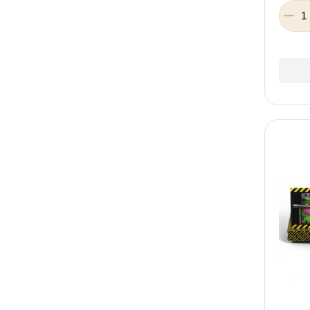
Xiangjia
HUANG YE TOYS
JINLE
Ren Yue
FU JIA XIN
Сувенир-Декор
HONG YU
YU SI QI TOYS
YI WU
Qunyida
Pengtejia
Селена
XIN XING HENG TOYS
ZanRong
Junall