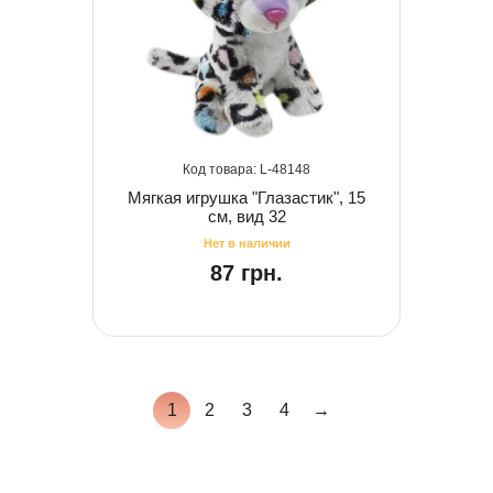
48148
Мягкая игрушка "Глазастик", 15
см, вид 32
87 грн.
1
2
3
4
→