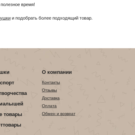
 полезное время!
рушки
и подобрать более подходящий товар.
ушки
О компании
нспорт
Контакты
Отзывы
творчества
Доставка
 малышей
Оплата
Обмен и возврат
е товары
рттовары