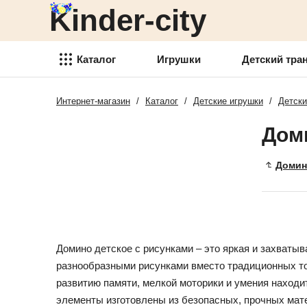
Kinder-city
Детский транспорт
Товары для детского
творчества
Каталог
Игрушки
Детский тра
Детские спортивные товары
Интернет-магазин
/
Каталог
/
Детские игрушки
/
Детски
Игрушки
Товари для активного отдыха
Дом
Детский транспорт
Аксессуары для детей
Товары для детского
Домин
Детские украшения
творчества
Детская косметика
Детские спортивные товары
Товары для праздника
Товари для активного отдыха
Домино детское с рисунками – это яркая и захватыв
Новогодние украшения
Аксессуары для детей
разнообразными рисунками вместо традиционных точ
Детская мебель
развитию памяти, мелкой моторики и умения находит
Детские украшения
элементы изготовлены из безопасных, прочных мате