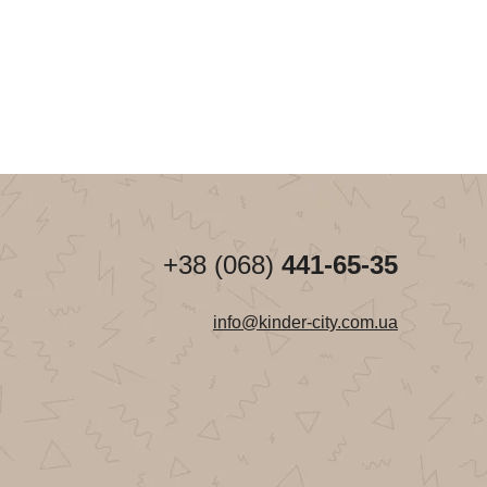
+38 (068)
441-65-35
info@kinder-city.com.ua