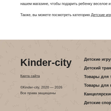
Детская посуда
Детская косметика
нашем магазине, чтобы подарить ребенку веселое и
Детская книга
Товары для праздника
Также, вы можете посмотреть категорию
Детские иг
Товары для маленьких детей
Новогодние украшения
Уход и гигиена ребенка
Детская мебель
Канцелярские товары
Детская посуда
Детская книга
Kinder-city
Детские игр
Товары для маленьких детей
Детский тра
Уход и гигиена ребенка
Карта сайта
Товары для 
Товары для
Канцелярские товары
©Kinder-city, 2020 — 2026
Все права защищены
Канцелярски
Детские спо