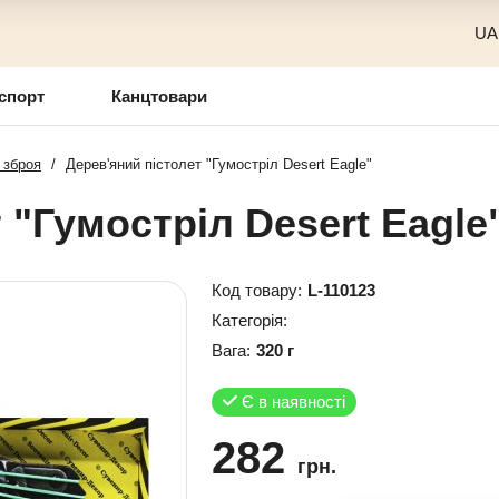
UA
спорт
Канцтовари
 зброя
/
Дерев'яний пістолет "Гумостріл Desert Eagle"
 "Гумостріл Desert Eagle
Код товару:
L-110123
Категорія:
Вага:
320 г
Є в наявності
282
грн.