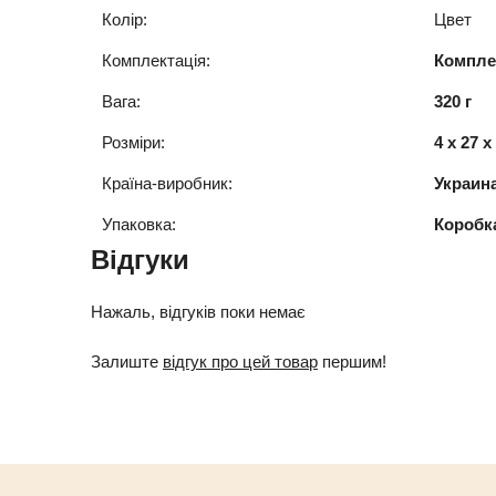
Колір:
Цвет
Комплектація:
Компле
Вага:
320 г
Розміри:
4 x 27 x
Країна-виробник:
Украин
Упаковка:
Коробк
Відгуки
Нажаль, відгуків поки немає
Залиште
відгук про цей товар
першим!