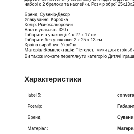
наборі є 2 брелоки та наклейки. Розмір зброї 25х13
Бренд:
Сувенір-Декор
Упакування:
Коробка
Колір:
Різнокольоровий
Вага в упаковці:
320 г
Габарити в упаковці:
4 x 27 x 17 см
Габарити без упаковки:
2 x 25 x 13 см
Країна виробник:
Україна
Матеріал:
Комплектація:
Пістолет, гумки для стрільб
Ви також можете переглянути категорію
Дитячі іграш
Характеристики
label 5:
convers
Розмір:
Габари
Бренд:
Сувени
Матеріал:
Матери