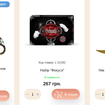
ИДЕО
31392
нож
Набір "Фокуси"
Ніж
267 грн.