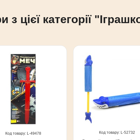
и з цієї категорії "Іграш
52732
49478