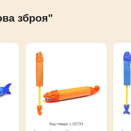
кова зброя"
52733