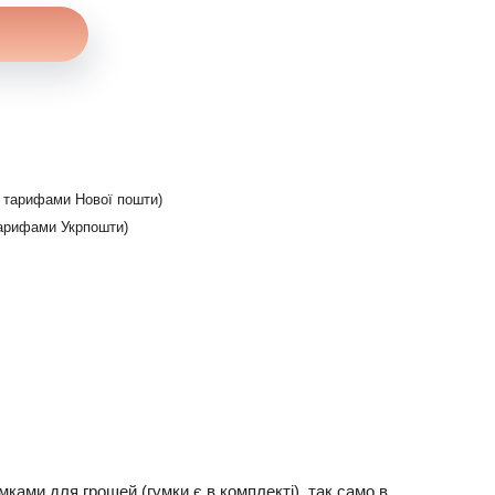
 тарифами Нової пошти)
арифами Укрпошти)
умками для грошей (гумки є в комплекті), так само в