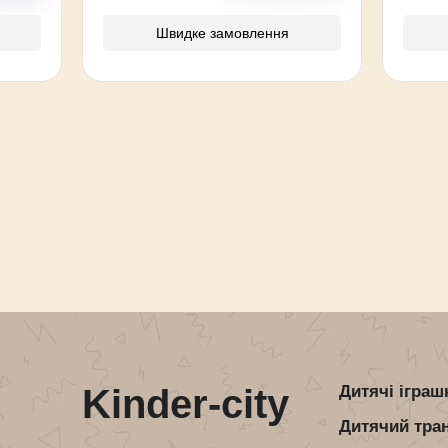
Швидке замовлення
Kinder-city
Дитячі іграш
Дитячий тра