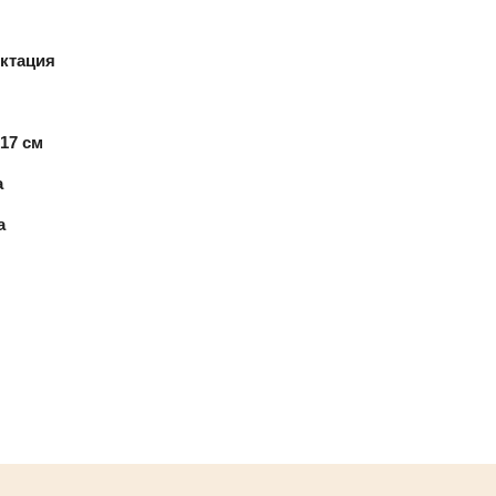
ктация
 17 см
а
а