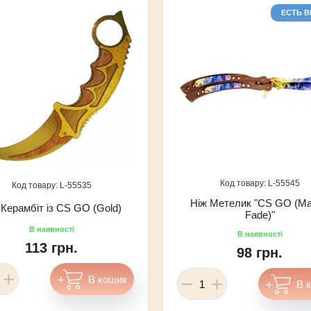
ЕСТЬ 
55545
55535
Ніж Метелик "CS GO (Ma
 Керамбіт із CS GO (Gold)
Fade)"
113 грн.
98 грн.