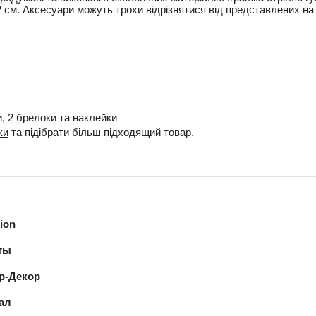
х2 см. Аксесуари можуть трохи відрізнятися від представлених на
и, 2 брелоки та наклейки
ки
та підібрати більш підходящий товар.
ion
ты
р-Декор
ал