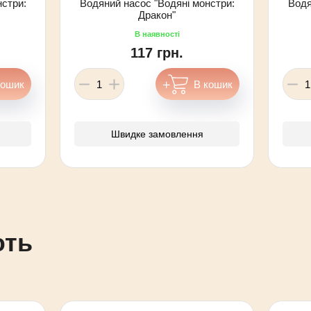
нстри:
Водяний насос "Водяні монстри:
Водя
Дракон"
117 грн.
Швидке замовлення
ють