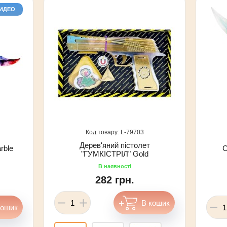
ВИДЕО
79703
Дерев'яний пістолет
rble
С
"ГУМКІСТРІЛ" Gold
282 грн.