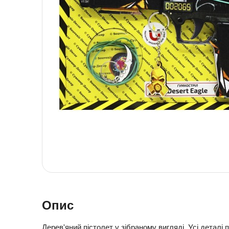
Детская посуда
Детская косметика
Детская книга
Товары для праздника
Товары для маленьких детей
Новогодние украшения
Уход и гигиена ребенка
Детская мебель
Канцелярские товары
Детская посуда
Детская книга
Товары для маленьких детей
Уход и гигиена ребенка
Канцелярские товары
Опис
Дерев'яний пістолет у зібраному вигляді. Усі деталі 