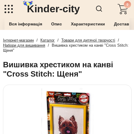
0
Kinder-city
Вся інформація
Опис
Характеристики
Доставка
Інтернет-магазин
/
Каталог
/
Товари для дитячої творчості
/
Набори для вишивання
/
Вишивка хрестиком на канві "Cross Stitch:
Щеня"
Вишивка хрестиком на канві
"Cross Stitch: Щеня"