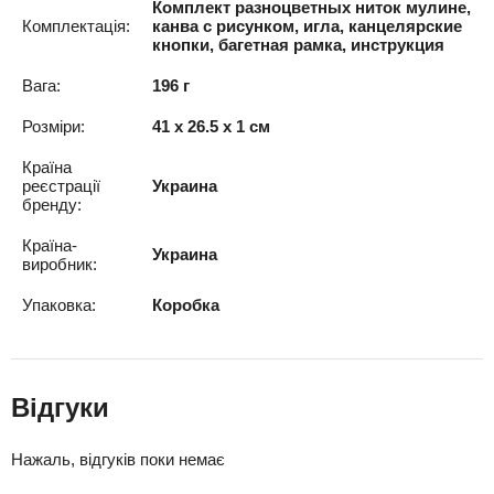
Комплект разноцветных ниток мулине,
Комплектація:
канва с рисунком, игла, канцелярские
кнопки, багетная рамка, инструкция
Вага:
196 г
Розміри:
41 x 26.5 x 1 см
Країна
реєстрації
Украина
бренду:
Країна-
Украина
виробник:
Упаковка:
Коробка
Відгуки
Нажаль, відгуків поки немає