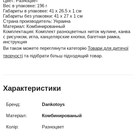
Цвет:
Разноцвет
Вес в упаковке:
196 г
Габариты в упаковке:
41 x 26.5 x 1 см
Габариты без упаковки:
41 x 27 x 1 см
Cтрана производитель:
Украина
Материал:
Комбинированный
Комплектация:
Комплект разноцветных ниток мулине, канва
с рисунком, игла, канцелярские кнопки, багетная рамка,
инструкция
Ви також можете переглянути категорію
Товари для дитячої
творчості
та підібрати більш підходящий товар.
Характеристики
Бренд:
Dankotoys
Матеріал:
Комбинированый
Колір:
Разноцвет