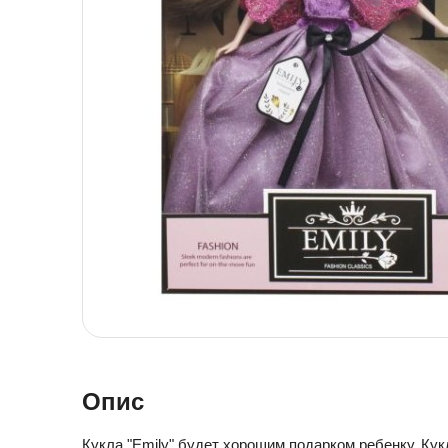
Детская посуда
Детская косметика
Детская книга
Товары для праздника
Товары для маленьких детей
Новогодние украшения
Уход и гигиена ребенка
Детская мебель
Канцелярские товары
Детская посуда
Детская книга
Товары для маленьких детей
Уход и гигиена ребенка
Канцелярские товары
Опис
Кукла "Emily" будет хорошим подарком ребенку. Кук