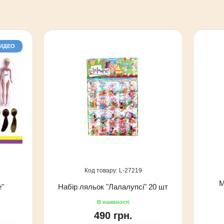
ВИДЕО
27219
М
e"
Набір ляльок "Лалалупсі" 20 шт
490 грн.