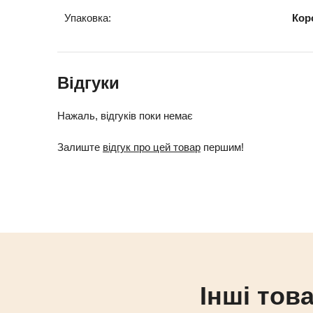
Упаковка:
Кор
Відгуки
Нажаль, відгуків поки немає
Залиште
відгук про цей товар
першим!
Інші това