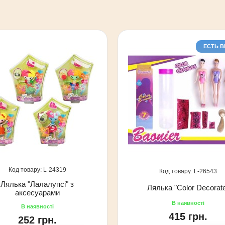
ЕСТЬ 
24319
26543
Лялька "Лалалупсі" з
Лялька "Color Decorat
аксесуарами
415 грн.
252 грн.