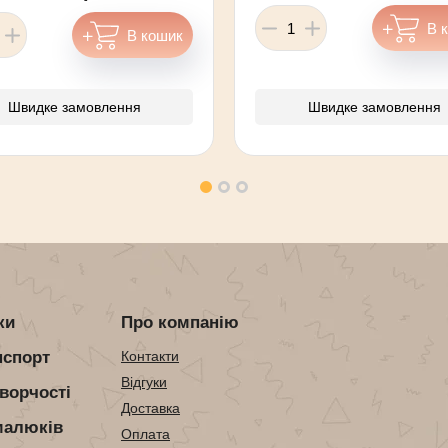
Швидке замовлення
Швидке замовлення
ки
Про компанію
нспорт
Контакти
Відгуки
ворчості
Доставка
малюків
Оплата