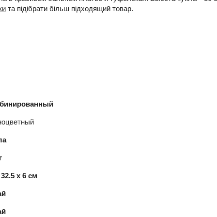
ки
та підібрати більш підходящий товар.
бинированный
ноцветный
ла
г
 32.5 x 6 см
ай
ай