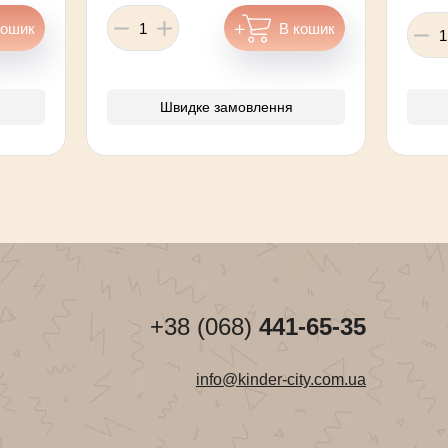
Швидке замовлення
+38 (068)
441-65-35
info@kinder-city.com.ua