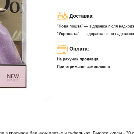
Доставка:
"Нова пошта"
— відправка після надход
"Укрпошта"
— відправка після надходже
Оплата:
На рахунок продавця
При отриманні замовлення
ла в красивом бальном платье и туфельках. Высота куклы - 30 