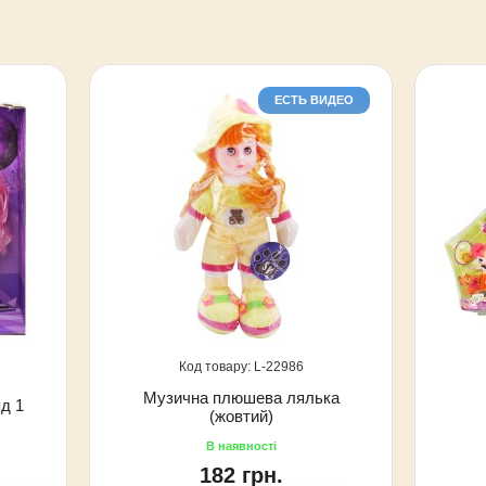
ЕСТЬ ВИДЕО
22986
Музична плюшева лялька
яд 1
(жовтий)
182 грн.