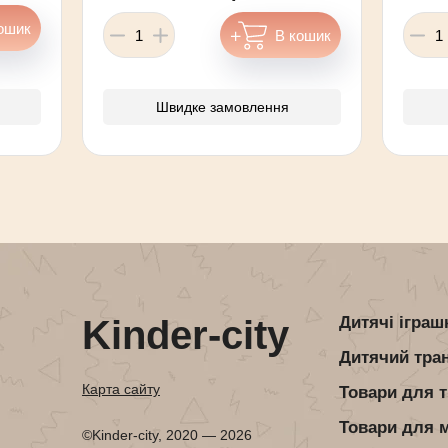
Швидке замовлення
Kinder-city
Дитячі іграш
Дитячий тра
Карта сайту
Товари для т
Товари для 
©Kinder-city, 2020 — 2026