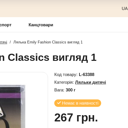
UA
спорт
Канцтовари
тячі
/
Лялька Emily Fashion Classics вигляд 1
n Classics вигляд 1
Код товару:
L-63388
Категорія:
Ляльки дитячі
Вага:
300 г
Немає в наявності
267 грн.