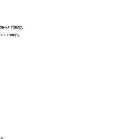
ження товару
ння товару
см.