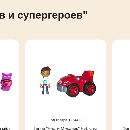
в и супергероев"
24422
й м/ф
Герой "Расти Механик" Рубы на
Фиг