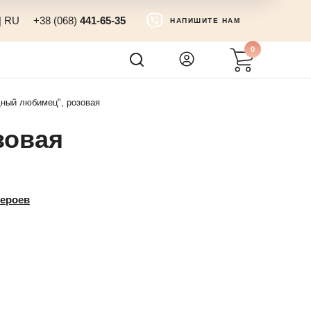
|
RU
+38 (068)
441-65-35
НАПИШИТЕ НАМ
0
дный любимец", розовая
зовая
героев