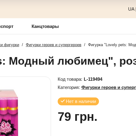
UA
нспорт
Канцтовары
и фигурки
/
Фигурки героев и супергероев
/
Фигурка "Lovely pets: Мо
ts: Модный любимец", ро
Код товара:
L-119494
Категория:
Фигурки героев и супер
Нет в наличии
79 грн.