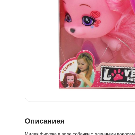
Детская посуда
Детская косметика
Детская книга
Товары для праздника
Товары для маленьких детей
Новогодние украшения
Уход и гигиена ребенка
Детская мебель
Канцелярские товары
Детская посуда
Детская книга
Товары для маленьких детей
Уход и гигиена ребенка
Канцелярские товары
Описаниея
Милая фигурка в виде собачки с длинными волосами