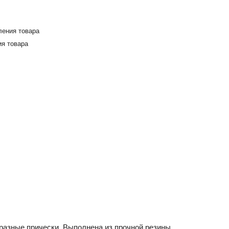
ления товара
я товара
 разные прически. Выполнена из прочной резины.